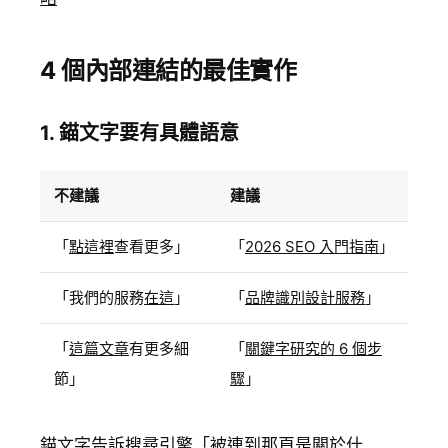
4 個內部連結的最佳實作
1. 錨文字要有具體語意
不建議
建議
「
點這裡
查看更多」
「
2026 SEO 入門指南
」
「我們的服務
在這
」
「
品牌識別設計服務
」
「
這篇文章
有更多細
「
關鍵字研究的 6 個步
節」
驟
」
錨文字告訴搜尋引擎「被連到那頁是關於什