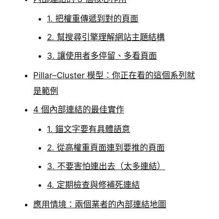
1. 把權重傳遞到對的頁面
2. 幫搜尋引擎理解網站主題結構
3. 讓使用者多停留、多看頁面
Pillar–Cluster 模型：你正在看的這個系列就
是範例
4 個內部連結的最佳實作
1. 錨文字要有具體語意
2. 從高權重頁面連到要推的頁面
3. 不要害怕連出去（太多連結）
4. 定期檢查與修補死連結
應用情境：兩個業者的內部連結地圖