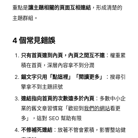
重點是
讓主題相關的頁面互相連結
，形成清楚的
主題群組。
4 個常見錯誤
只有首頁連到內頁，內頁之間互不連
：權重累
積在首頁，深層內容拿不到分潤
錨文字只用「點這裡」「閱讀更多」
：搜尋引
擎拿不到主題訊號
連結指向首頁的次數遠多於內頁
：多數中小企
業的舊文章習慣寫「歡迎到
我們的網站
看更
多」，這對 SEO 幫助有限
不修補死連結
：放著不管會累積，影響整站健