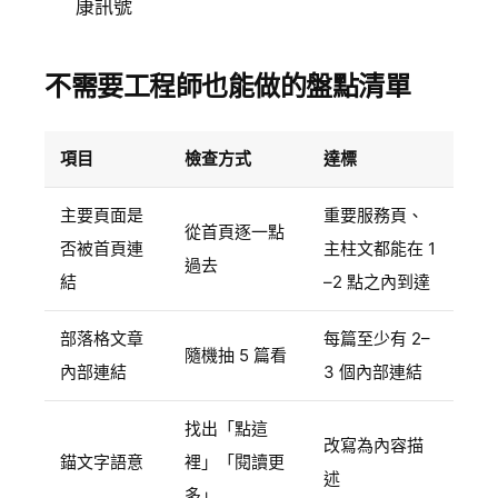
康訊號
不需要工程師也能做的盤點清單
項目
檢查方式
達標
主要頁面是
重要服務頁、
從首頁逐一點
否被首頁連
主柱文都能在 1
過去
結
–2 點之內到達
部落格文章
每篇至少有 2–
隨機抽 5 篇看
內部連結
3 個內部連結
找出「點這
改寫為內容描
錨文字語意
裡」「閱讀更
述
多」