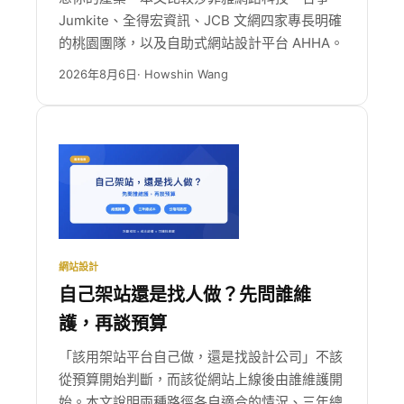
Jumkite、全得宏資訊、JCB 文網四家專長明確
的桃園團隊，以及自助式網站設計平台 AHHA。
2026年8月6日
· Howshin Wang
網站設計
自己架站還是找人做？先問誰維
護，再談預算
「該用架站平台自己做，還是找設計公司」不該
從預算開始判斷，而該從網站上線後由誰維護開
始。本文說明兩種路徑各自適合的情況、三年總