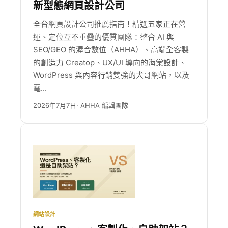
新型態網頁設計公司
全台網頁設計公司推薦指南！精選五家正在營
運、定位互不重疊的優質團隊：整合 AI 與
SEO/GEO 的渥合數位（AHHA）、高端全客製
的創造力 Creatop、UX/UI 導向的海棠設計、
WordPress 與內容行銷雙強的犬哥網站，以及
電...
2026年7月7日
· AHHA 編輯團隊
網站設計