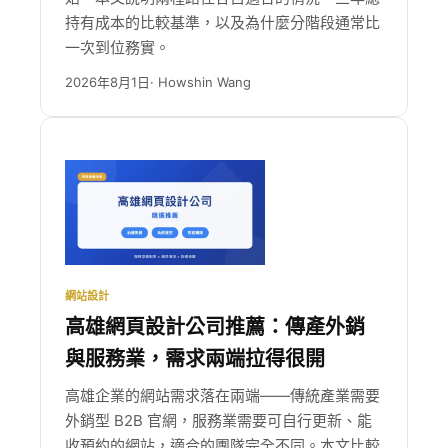
持有成本的比較基準，以及為什麼分階段通常比
一次到位務實。
2026年8月1日
· Howshin Wang
網站設計
高雄網頁設計公司推薦：傳產外銷
與服務業，需求兩端拉得很開
高雄企業的網站需求落在兩端——傳統產業需要
外銷型 B2B 官網，服務業需要可自行更新、能
收預約的網站，適合的團隊完全不同。本文比較