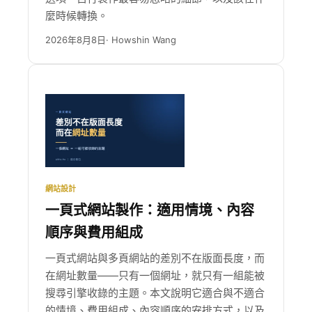
麼時候轉換。
2026年8月8日
· Howshin Wang
網站設計
一頁式網站製作：適用情境、內容
順序與費用組成
一頁式網站與多頁網站的差別不在版面長度，而
在網址數量——只有一個網址，就只有一組能被
搜尋引擎收錄的主題。本文說明它適合與不適合
的情境、費用組成、內容順序的安排方式，以及