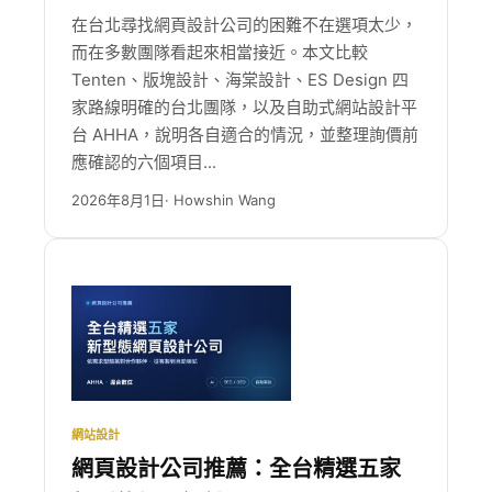
在台北尋找網頁設計公司的困難不在選項太少，
而在多數團隊看起來相當接近。本文比較
Tenten、版塊設計、海棠設計、ES Design 四
家路線明確的台北團隊，以及自助式網站設計平
台 AHHA，說明各自適合的情況，並整理詢價前
應確認的六個項目...
2026年8月1日
· Howshin Wang
網站設計
網頁設計公司推薦：全台精選五家