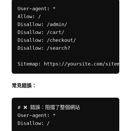
User-agent: *

Allow: /

Disallow: /admin/

Disallow: /cart/

Disallow: /checkout/

Disallow: /search?

常見錯誤：
# ❌ 錯誤：阻擋了整個網站

User-agent: *
