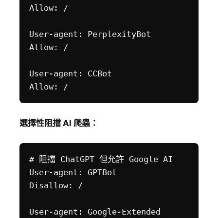
Allow: /

User-agent: PerplexityBot

Allow: /

User-agent: CCBot

選擇性阻擋 AI 爬蟲：
# 阻擋 ChatGPT 但允許 Google AI

User-agent: GPTBot

Disallow: /

User-agent: Google-Extended
