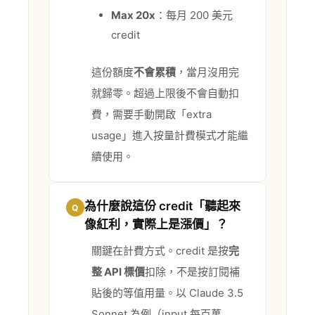
Max 20x
：每月 200 美元
credit
這份額度
不會累積
，當月沒用完
就歸零。超過上限後不會自動扣
費，需要手動開啟「extra
usage」進入按量計費模式才能繼
續使用。
為什麼說這份 credit「聽起來
Q
像紅利，實際上是漲價」？
關鍵在計費方式。credit 是按
完
整 API 標價
扣除，不是按訂閱補
貼後的等值用量。以 Claude 3.5
Sonnet 為例（input 每百萬