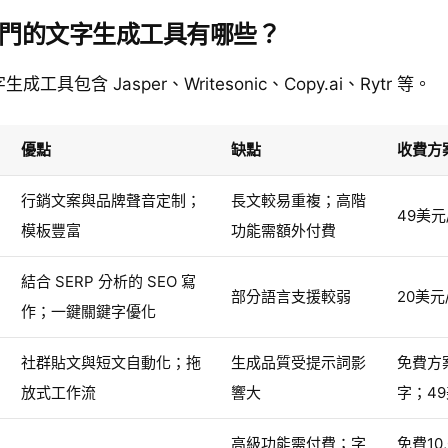
門的文字生成工具有哪些？
工具包含 Jasper、Writesonic、Copy.ai、Rytr 等。
優點
缺點
收費方
行銷文案與品牌聲音定制；
長文較易重複；高階
49美元
模板豐富
功能需額外付費
結合 SERP 分析的 SEO 寫
部分語言支援較弱
20美元
作；一鍵關鍵字優化
社群貼文與短文自動化；拖
生成品質受提示詞影
免費方案
放式工作流
響大
字；49
高級功能需付費；字
免費10