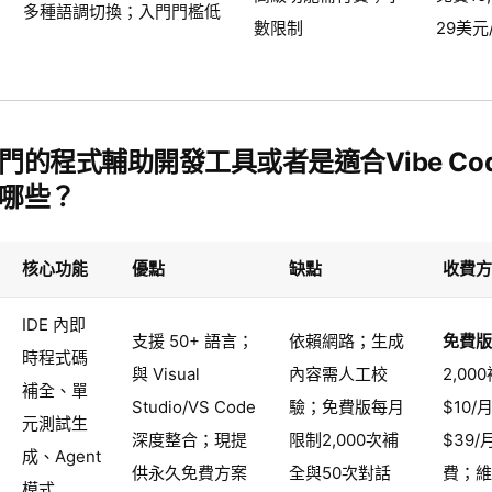
多種語調切換；入門門檻低
數限制
29美元
門的程式輔助開發工具或者是適合Vibe Cod
哪些？
核心功能
優點
缺點
收費方
IDE 內即
支援 50+ 語言；
依賴網路；生成
免費版
時程式碼
與 Visual
內容需人工校
2,00
補全、單
Studio/VS Code
驗；免費版每月
$10/
元測試生
深度整合；現提
限制2,000次補
$39
成、Agent
供永久免費方案
全與50次對話
費；維
模式