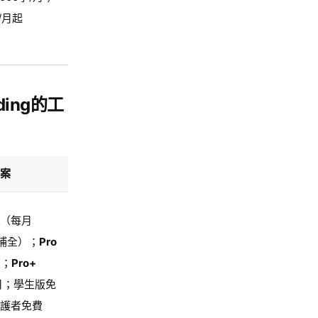
/月起
ing的工
案
（每月
0補全）；
Pro
月；
Pro+
/月；學生版免
護者免費