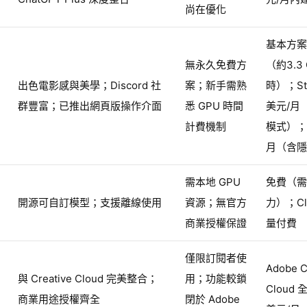
尚在優化
基本方案 
無永久免費方
（約3.3
出色電影感與美學；Discord 社
案；新手需熟
時）；Sta
群豐富；已推出網頁版操作介面
悉 GPU 時間
美元/月（
計費機制
模式）；P
月（含隱
需本地 GPU
免費（需
開源可自訂模型；支援離線使用
資源；無官方
力）；Clo
商業授權保證
量付費
僅限訂閱者使
Adobe C
與 Creative Cloud 完美整合；
用；功能較鎖
Cloud 
商業用途授權齊全
閉於 Adobe