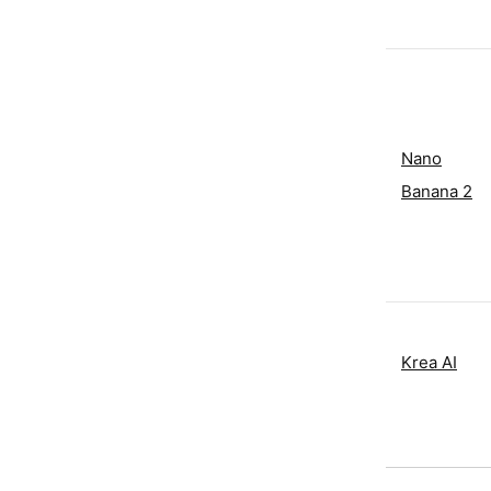
Nano
Banana 2
Krea AI