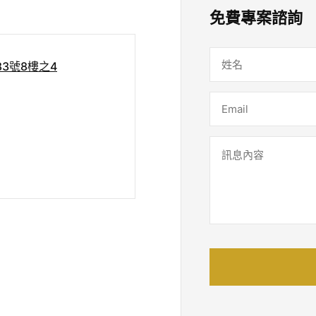
免費專案諮詢
3號8樓之4